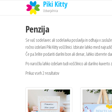
Piki Kitty
Ustvarjalnica
Penzija
Se vaš sodelavec ali sodelavka poslavlja in odhaja v zasluženi
ročno izdelani Piki Kitty voščilnici. Izbirate lahko med najrazl
Če pa želite podariti darilni bon ali denar, lahko izberete d
Po naročilu lahko izdelam tudi voščilnico ali darilno kuverto
Prikaz vseh 2 rezultatov