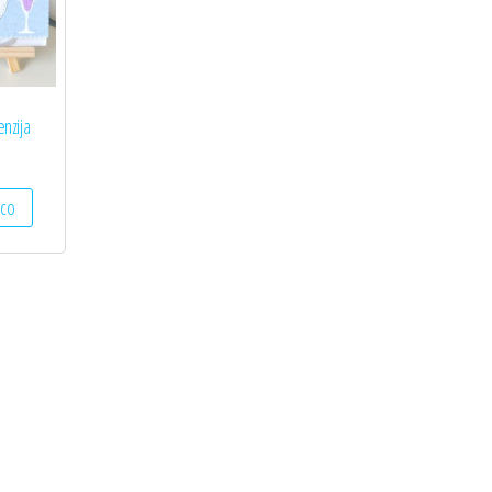
enzija
ico