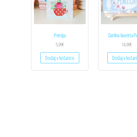
Penzija
Darilna kuverta P
5,00
€
14,00
€
Dodaj v košarico
Dodaj v košar