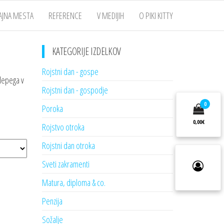
AJNA MESTA
REFERENCE
V MEDIJIH
O PIKI KITTY
KATEGORIJE IZDELKOV
Rojstni dan - gospe
 lepega v
Rojstni dan - gospodje
0
Poroka
0,00€
Rojstvo otroka
Rojstni dan otroka
Sveti zakramenti
Matura, diploma & co.
Penzija
Sožalje