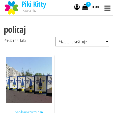
Piki Kitty
0
0,00€
Ustvarjalnica
policaj
Prikaz rezultata
Vabila na rojstni dan